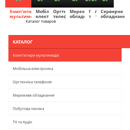
Комп'ютери
Мобільна
Оргтехніка
Мережеве
Побутова
TV
Фото
Авто
Серверне
мультимедіа
електроніка
телефонія
обладнання
техніка
та
та
та
обладнання
Аудіо
відео
навігація
Каталог товаров
Меню
КАТАЛОГ
Комп'ютери мультимедіа
Мобільна електроніка
Оргтехніка телефонія
Мережеве обладнання
Побутова техніка
TV та Аудіо