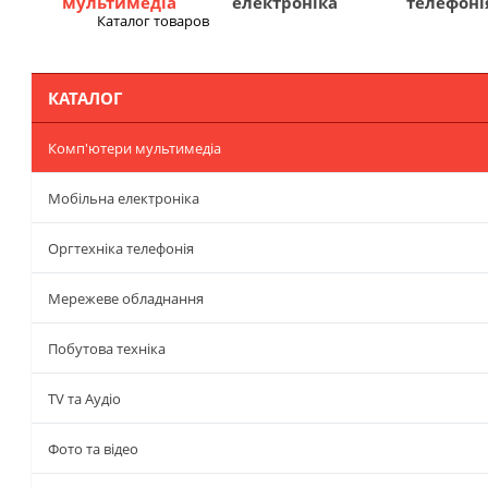
мультимедіа
електроніка
телефоні
Каталог товаров
Меню
КАТАЛОГ
Комп'ютери мультимедіа
Мобільна електроніка
Оргтехніка телефонія
Мережеве обладнання
Побутова техніка
TV та Аудіо
Фото та відео