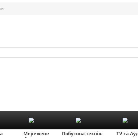
ти
ка
Мережеве
Побутова техніка
TV та Ау