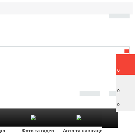
0
0
0
діо
Фото та відео
Авто та навігація