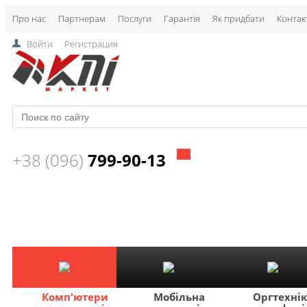
Про нас
Партнерам
Послуги
Гарантія
Як придбати
Контак
Войти
Регистрация
+38 (096)
799-90-13
Комп'ютери
Мобільна
Оргтехні