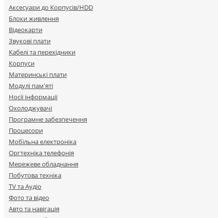
Аксесуари до Корпусів/HDD
Блоки живлення
Відеокарти
Звукові плати
Кабелі та перехідники
Корпуси
Материнські плати
Модулі пам'яті
Носії інформації
Охолоджувачі
Програмне забезпечення
Процесори
Мобільна електроніка
Оргтехніка телефонія
Мережеве обладнання
Побутова техніка
TV та Аудіо
Фото та відео
Авто та навігація