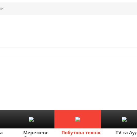
ти
ка
Мережеве
Побутова техніка
TV та Ау