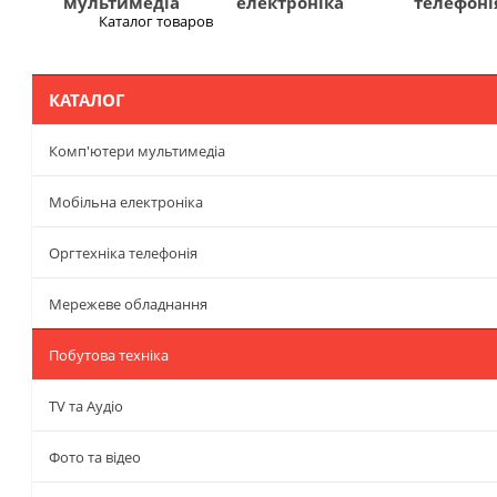
мультимедіа
електроніка
телефоні
Каталог товаров
Меню
КАТАЛОГ
Комп'ютери мультимедіа
Мобільна електроніка
Оргтехніка телефонія
Мережеве обладнання
Побутова техніка
TV та Аудіо
Фото та відео