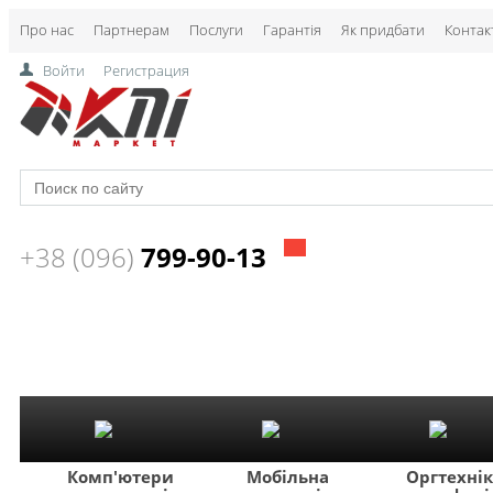
Про нас
Партнерам
Послуги
Гарантія
Як придбати
Контак
Войти
Регистрация
+38 (096)
799-90-13
Комп'ютери
Мобільна
Оргтехні