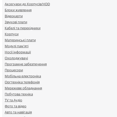
Аксесуари до Корпусів/HDD
Блоки живлення
Відеокарти
Звукові плати
Кабелі та перехідники
Корпуси
Материнські плати
Модулі пам'яті
Носії інформації
Охолоджувачі
Програмне забезпечення
Процесори
Мобільна електроніка
Оргтехніка телефонія
Мережеве обладнання
Побутова техніка
TV та Аудіо
Фото та відео
Авто та навігація