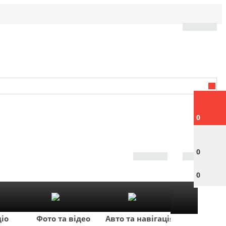
0
0
0
діо
Фото та відео
Авто та навігація