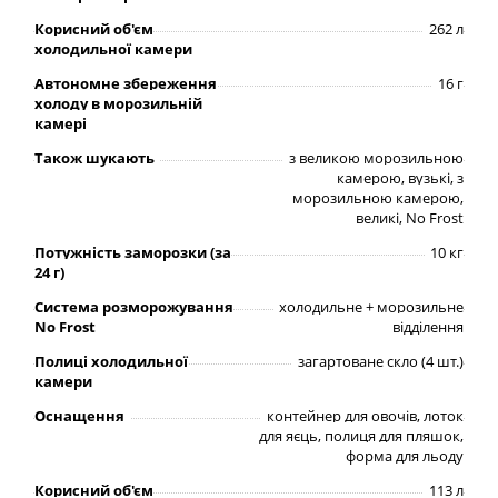
Корисний об'єм
262 л
холодильної камери
Автономне збереження
16 г
холоду в морозильній
камері
Також шукають
з великою морозильною
камерою, вузькі, з
морозильною камерою,
великі, No Frost
Потужність заморозки (за
10 кг
24 г)
Система розморожування
холодильне + морозильне
No Frost
відділення
Полиці холодильної
загартоване скло (4 шт.)
камери
Оснащення
контейнер для овочів, лоток
для яєць, полиця для пляшок,
форма для льоду
Корисний об'єм
113 л