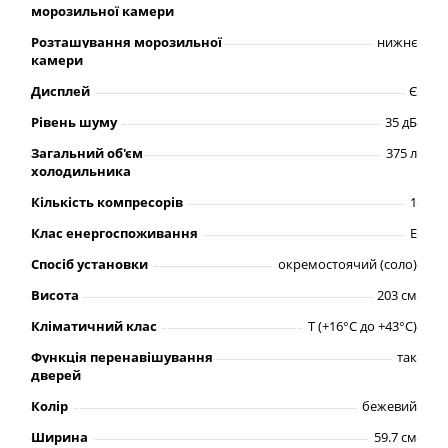
морозильної камери
Розташування морозильної
нижнє
камери
Дисплей
Є
Рівень шуму
35 дБ
Загальний об'єм
375 л
холодильника
Кількість компресорів
1
Клас енергоспоживання
E
Спосіб установки
окремостоячий (соло)
Висота
203 см
Кліматичний клас
Т (+16°C до +43°C)
Функція перенавішування
так
дверей
Колір
бежевий
Ширина
59.7 см