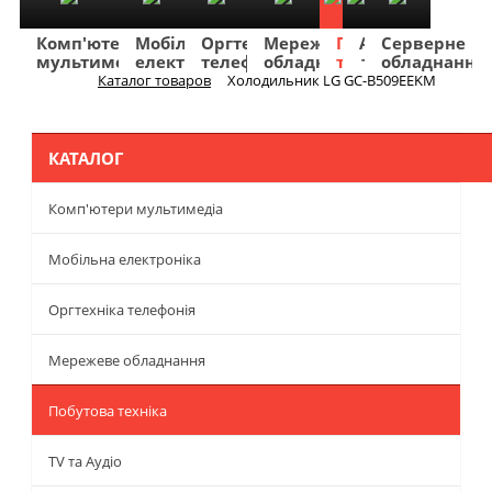
Комп'ютери
Мобільна
Оргтехніка
Мережеве
Побутова
TV
Фото
Авто
Серверне
мультимедіа
електроніка
телефонія
обладнання
техніка
та
та
та
обладнання
Аудіо
відео
навігація
Каталог товаров
Холодильник LG GC-B509EEKM
Меню
КАТАЛОГ
Комп'ютери мультимедіа
Мобільна електроніка
Оргтехніка телефонія
Мережеве обладнання
Побутова техніка
TV та Аудіо