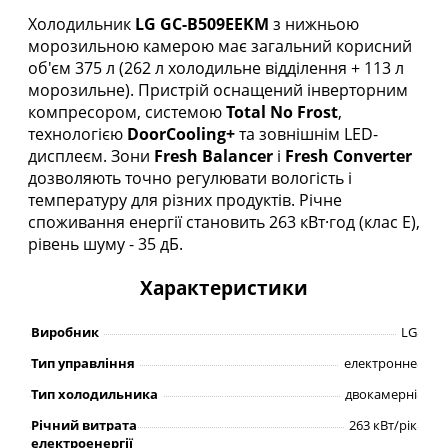
Холодильник
LG GC-B509EEKM
з нижньою
морозильною камерою має загальний корисний
об'єм 375 л (262 л холодильне відділення + 113 л
морозильне). Пристрій оснащений інверторним
компресором, системою
Total No Frost
,
технологією
DoorCooling+
та зовнішнім LED-
дисплеєм. Зони
Fresh Balancer
і
Fresh Converter
дозволяють точно регулювати вологість і
температуру для різних продуктів. Річне
споживання енергії становить 263 кВт·год (клас E),
рівень шуму - 35 дБ.
Характеристики
Виробник
LG
Тип управління
електронне
Тип холодильника
двокамерні
Річний витрата
263 кВт/рік
електроенергії