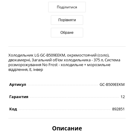
Поділитися
Порівняти
Обране
Холодильник LG GC-B509EEKM, окремостоячий (соло),
двокамерні, Загальний об'єм холодильника - 375 л, Система
розморожування No Frost - холодильне + морозильне
відділення, E, інвер
Артикул
GC-B509EEKM
Гарантия
12
Код
892851
Описание