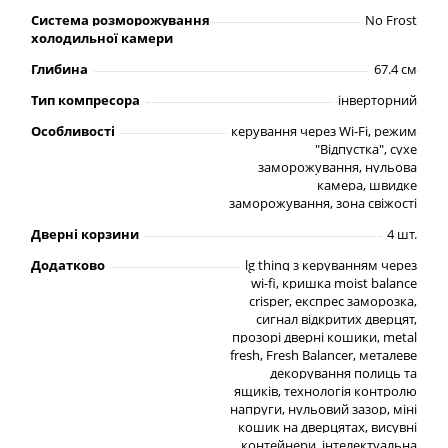
Система розморожування
No Frost
холодильної камери
Глибина
67.4 см
Тип компресора
інверторний
Особливості
керування через Wi-Fi, режим
"Відпустка", сухе
заморожування, нульова
камера, швидке
заморожування, зона свіжості
Дверні корзини
4 шт.
Додатково
lg thinq з керуванням через
wi-fi, кришка moist balance
crisper, експрес заморозка,
сигнал відкритих дверцят,
прозорі дверні кошики, metal
fresh, Fresh Balancer, металеве
декорування полиць та
ящиків, технологія контролю
напруги, нульовий зазор, міні
кошик на дверцятах, висувні
контейнери, інтелектуальна