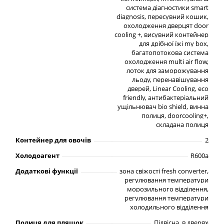
система діагностики smart
diagnosis, пересувний кошик,
охолодження дверцят door
cooling +, висувний контейнер
для дрібної їжі my box,
багатопотокова система
охолодження multi air flow,
лоток для заморожування
льоду, перенавішування
дверей, Linear Cooling, eco
friendly, антибактеріальний
ущільнювач bio shield, винна
полиця, doorcooling+,
складана полиця
Контейнер для овочів
2
Холодоагент
R600a
Додаткові функції
зона свіжості fresh converter,
регулювання температури
морозильного відділення,
регулювання температури
холодильного відділення
Полиця для пляшок
Підвісна, в дверях