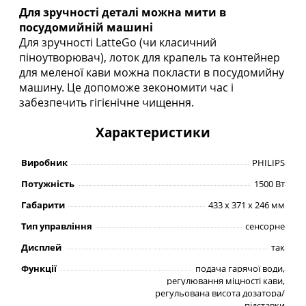
Для зручності деталі можна мити в
посудомийній машині
Для зручності LatteGo (чи класичний
піноутворювач), лоток для крапель та контейнер
для меленої кави можна покласти в посудомийну
машину. Це допоможе зекономити час і
забезпечить гігієнічне чищення.
Характеристики
Виробник
PHILIPS
Потужність
1500 Вт
Габарити
433 х 371 х 246 мм
Тип управління
сенсорне
Дисплей
так
Функції
подача гарячої води,
регулювання міцності кави,
регульована висота дозатора/
підставки