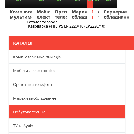
Комп'ютери
Мобільна
Оргтехніка
Мережеве
Побутова
TV
Фото
Авто
Серверне
мультимедіа
електроніка
телефонія
обладнання
техніка
та
та
та
обладнання
Аудіо
відео
навігація
Каталог товаров
Меню
Кавоварка PHILIPS EP 2220/10 (EP2220/10)
КАТАЛОГ
Комп'ютери мультимедіа
Мобільна електроніка
Оргтехніка телефонія
Мережеве обладнання
Побутова техніка
TV та Аудіо