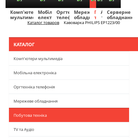
Комп'ютери
Мобільна
Оргтехніка
Мережеве
Побутова
TV
Фото
Авто
Серверне
мультимедіа
електроніка
телефонія
обладнання
техніка
та
та
та
обладнання
Аудіо
відео
навігація
Каталог товаров
Кавоварка PHILIPS EP1223/00
Меню
КАТАЛОГ
Комп'ютери мультимедіа
Мобільна електроніка
Оргтехніка телефонія
Мережеве обладнання
Побутова техніка
TV та Аудіо