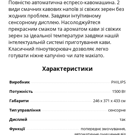
Повністю автоматична еспресо-кавомашина. 2
види смачних кавових напоїв зі свіжих зерен без
жодних проблем. Завдяки інтуїтивному
сенсорному дисплею. Насолоджуйтеся
прекрасним смаком та ароматом кави зі свіжих
зерен за ідеальної температури завдяки нашій
інтелектуальній системі приготування кави.
Класичний піноутворювач дозволяє легко
готувати ніжне капучіно чи лате макіато.
Характеристики
Виробник
PHILIPS
Потужність
1500 Вт
Габарити
246 x 371 x 433 см
Тип управління
сенсорне
Дисплей
так
Функції
попереднє змочування,
автоматичне очищення від