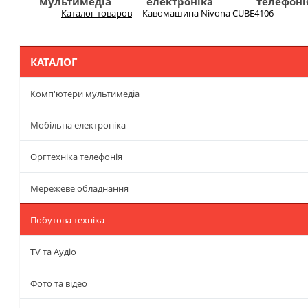
мультимедіа
електроніка
телефоні
Каталог товаров
Кавомашина Nivona CUBE4106
Меню
КАТАЛОГ
Комп'ютери мультимедіа
Мобільна електроніка
Оргтехніка телефонія
Мережеве обладнання
Побутова техніка
TV та Аудіо
Фото та відео