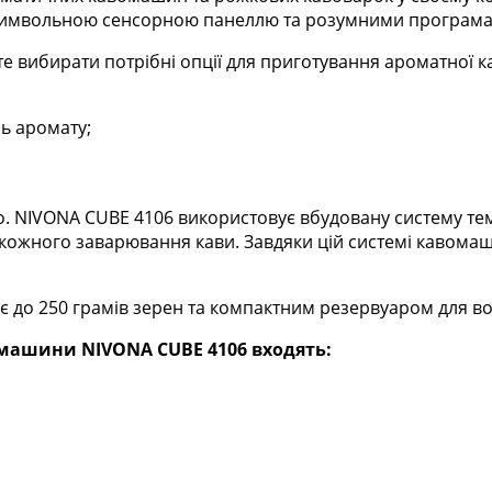
 символьною сенсорною панеллю та розумними програм
те вибирати потрібні опції для приготування ароматної к
ь аромату;
во. NIVONA CUBE 4106 використовує вбудовану систему т
 кожного заварювання кави. Завдяки цій системі кавома
до 250 грамів зерен та компактним резервуаром для вод
машини NIVONA CUBE 4106 входять: