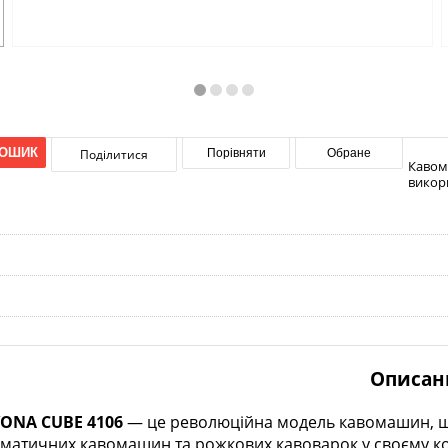
КОШИК
Поділитися
Порівняти
Обране
Кавома
викори
Описан
VONA CUBE 4106
— це революційна модель кавомашин, що
оматичних кавомашин та рожкових кавоварок у своєму ком