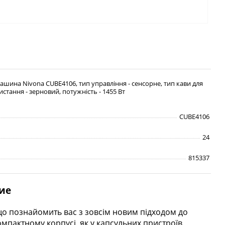
шина Nivona CUBE4106, тип управління - сенсорне, тип кави для
стання - зерновий, потужність - 1455 Вт
CUBE4106
24
815337
ие
 познайомить вас з зовсім новим підходом до
пактному корпусі, як у капсульних пристроїв.