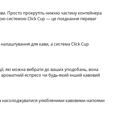
кави. Просто прокрутіть нижню частину контейнера
аною системою Click Cup — це поєднання переваг
налаштування для кави, а система Click Cup
ії, які можна вибрати до ваших уподобань, вона
й ароматний еспресо чи будь-який інший кавовий
ж та насолоджуватися улюбленими кавовими напоями