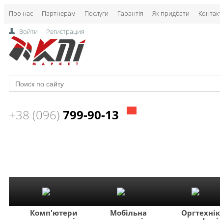
Про нас
Партнерам
Послуги
Гарантія
Як придбати
Контак
Войти
Регистрация
+38 (096)
799-90-13
Комп'ютери
Мобільна
Оргтехні