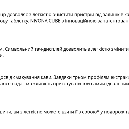
p дозволяє з легкістю очистити пристрій від залишків 
кавову таблетку. NIVONA CUBE з інноваційною запатентов
 Символьний тач-дисплей дозволить з легкістю змінити 
и.
досвід смакування кави. Завдяки трьом профілям екстракц
ance надає можливість приготувати той самий ідеальни
ини, ви з легкістю можете взяти її з собою* у подоро