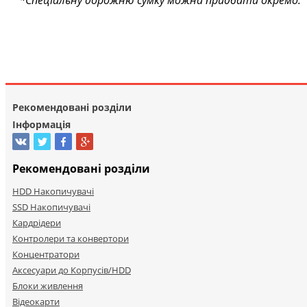
*Спеціальну дорожню сумку можна придбати окремо.
Рекомендовані розділи
Інформація
Рекомендовані розділи
HDD Накопичувачі
SSD Накопичувачі
Кардрідери
Контролери та конвертори
Концентратори
Аксесуари до Корпусів/HDD
Блоки живлення
Відеокарти