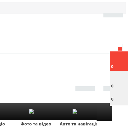
0
0
0
діо
Фото та відео
Авто та навігація