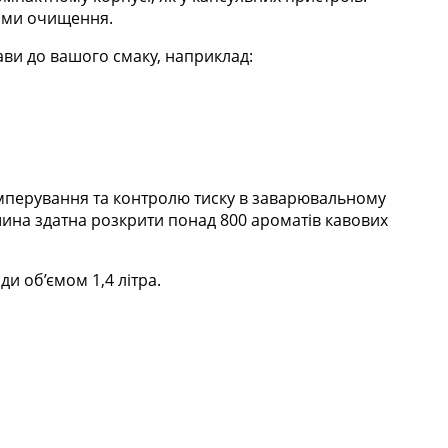
ами очищення.
ави до вашого смаку, наприклад:
емперування та контролю тиску в заварювальному
шина здатна розкрити понад 800 ароматів кавових
и об’ємом 1,4 літра.