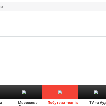
ти
ка
Мережеве
Побутова техніка
TV та Ау