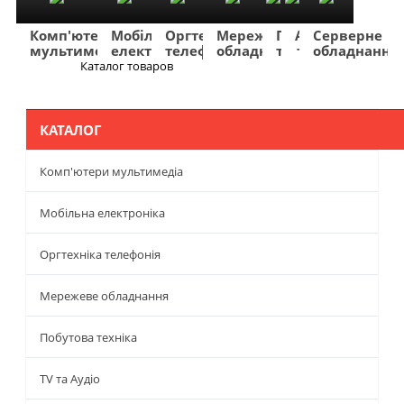
Комп'ютери
Мобільна
Оргтехніка
Мережеве
Побутова
TV
Фото
Авто
Серверне
мультимедіа
електроніка
телефонія
обладнання
техніка
та
та
та
обладнання
Аудіо
відео
навігація
Каталог товаров
Меню
КАТАЛОГ
Комп'ютери мультимедіа
Мобільна електроніка
Оргтехніка телефонія
Мережеве обладнання
Побутова техніка
TV та Аудіо