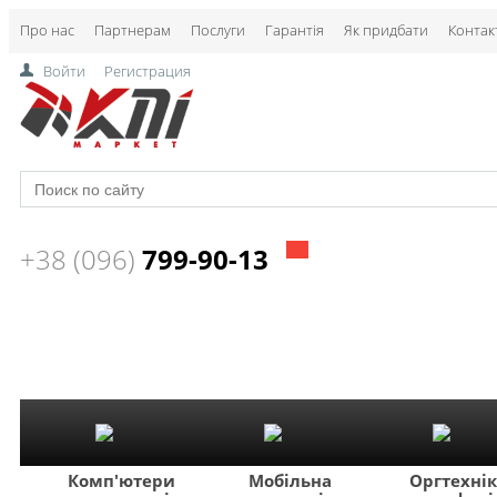
Про нас
Партнерам
Послуги
Гарантія
Як придбати
Контак
Войти
Регистрация
+38 (096)
799-90-13
Комп'ютери
Мобільна
Оргтехні