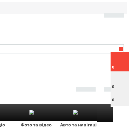
0
0
0
діо
Фото та відео
Авто та навігація