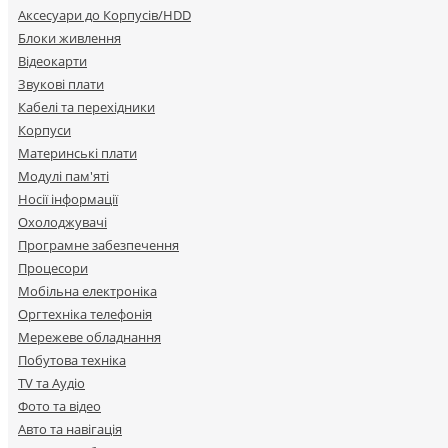
Аксесуари до Корпусів/HDD
Блоки живлення
Відеокарти
Звукові плати
Кабелі та перехідники
Корпуси
Материнські плати
Модулі пам'яті
Носії інформації
Охолоджувачі
Програмне забезпечення
Процесори
Мобільна електроніка
Оргтехніка телефонія
Мережеве обладнання
Побутова техніка
TV та Аудіо
Фото та відео
Авто та навігація