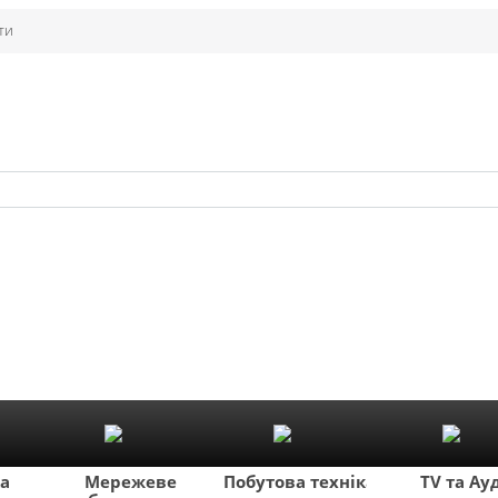
ти
ка
Мережеве
Побутова техніка
TV та Ау