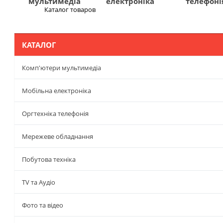
мультимедіа
електроніка
телефоні
Каталог товаров
Меню
КАТАЛОГ
Комп'ютери мультимедіа
Мобільна електроніка
Оргтехніка телефонія
Мережеве обладнання
Побутова техніка
TV та Аудіо
Фото та відео