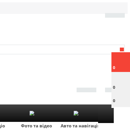
0
0
0
діо
Фото та відео
Авто та навігація