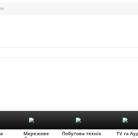
ти
ка
Мережеве
Побутова техніка
TV та Ау