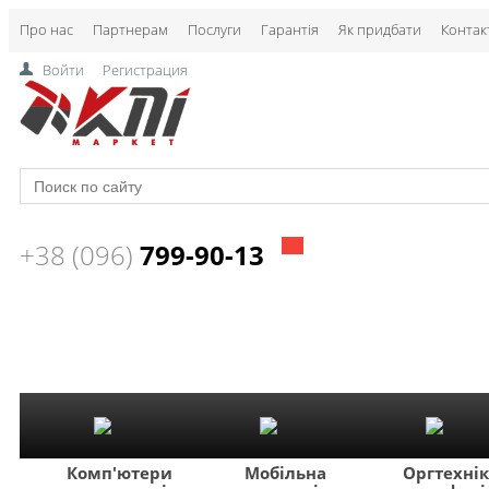
Про нас
Партнерам
Послуги
Гарантія
Як придбати
Контак
Войти
Регистрация
+38 (096)
799-90-13
Комп'ютери
Мобільна
Оргтехні