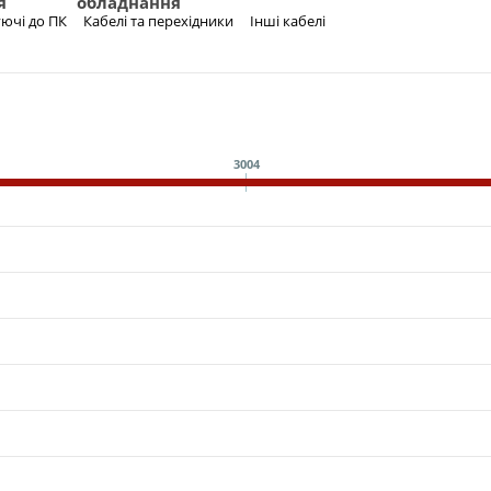
я
обладнання
ючі до ПК
Кабелі та перехідники
Інші кабелі
3004