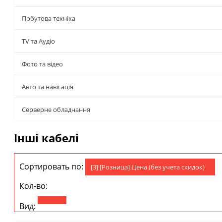
Побутова техніка
TV та Аудіо
Фото та відео
Авто та навігація
Серверне обладнання
Інші кабелі
Сортировать по:
[3] [Розница] Цена (без учета скидок)
Кол-во:
Вид: