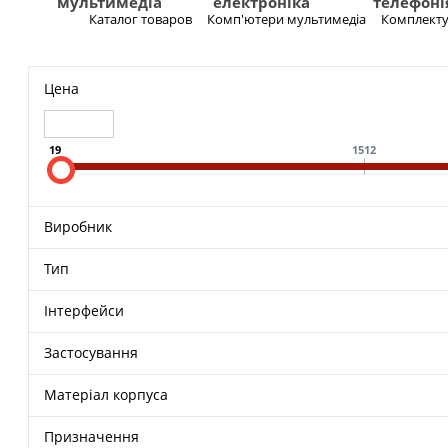
мультимедіа
електроніка
телефоні
Каталог товаров
Комп'ютери мультимедіа
Комплекту
Меню
Цена
19
1512
Виробник
Тип
Інтерфейси
Застосування
Матеріал корпуса
Призначення