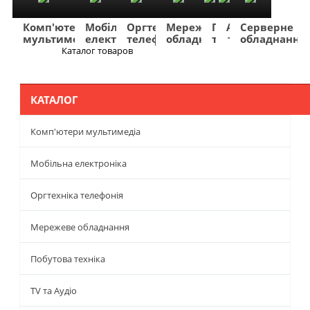
Комп'ютери
Мобільна
Оргтехніка
Мережеве
Побутова
TV
Фото
Авто
Серверне
мультимедіа
електроніка
телефонія
обладнання
техніка
та
та
та
обладнання
Аудіо
відео
навігація
Каталог товаров
Меню
КАТАЛОГ
Комп'ютери мультимедіа
Мобільна електроніка
Оргтехніка телефонія
Мережеве обладнання
Побутова техніка
TV та Аудіо