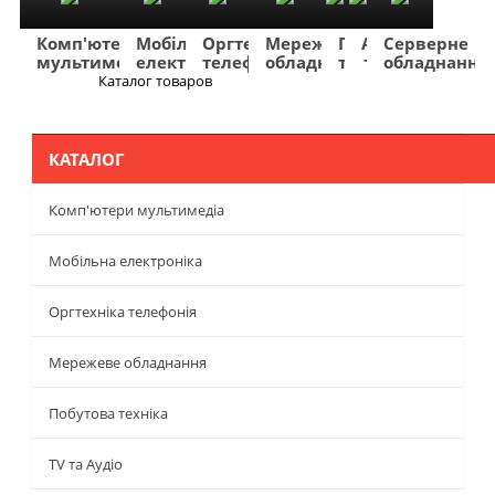
Комп'ютери
Мобільна
Оргтехніка
Мережеве
Побутова
TV
Фото
Авто
Серверне
мультимедіа
електроніка
телефонія
обладнання
техніка
та
та
та
обладнання
Аудіо
відео
навігація
Каталог товаров
Меню
КАТАЛОГ
Комп'ютери мультимедіа
Мобільна електроніка
Оргтехніка телефонія
Мережеве обладнання
Побутова техніка
TV та Аудіо