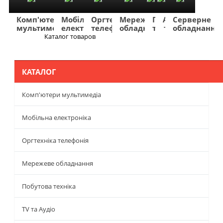
Комп'ютери
Мобільна
Оргтехніка
Мережеве
Побутова
TV
Фото
Авто
Серверне
мультимедіа
електроніка
телефонія
обладнання
техніка
та
та
та
обладнання
Аудіо
відео
навігація
Каталог товаров
Меню
КАТАЛОГ
Комп'ютери мультимедіа
Мобільна електроніка
Оргтехніка телефонія
Мережеве обладнання
Побутова техніка
TV та Аудіо