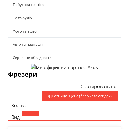
Побутова техніка
TV та Аудіо
Фото та відео
Авто та навігація
Серверне обладнання
Фрезери
Сортировать по:
[3] [Розница] Цена (без учета скидок)
Кол-во:
Вид: