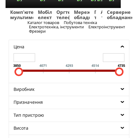
Комп'ютери
Мобільна
Оргтехніка
Мережеве
Побутова
TV
Фото
Авто
Серверне
мультимедіа
електроніка
телефонія
обладнання
техніка
та
та
та
обладнання
Аудіо
відео
навігація
Каталог товаров
Побутова техніка
Меню
Електротехніка, інструменти
Електроінструмент
Фрезери
Цена
3850
4071
4293
4514
4735
Виробник
Призначення
Тип пристрою
Висота