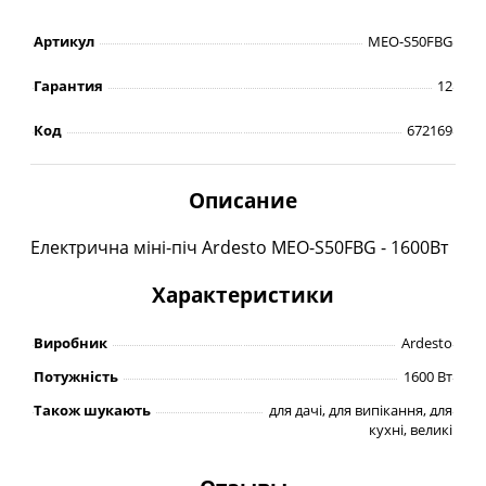
Артикул
MEO-S50FBG
Гарантия
12
Код
672169
Описание
Електрична міні-піч Ardesto MEO-S50FBG - 1600Вт
Характеристики
Виробник
Ardesto
Потужність
1600 Вт
Також шукають
для дачі, для випікання, для
кухні, великі