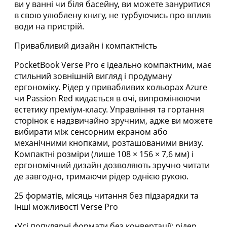
ви у ванні чи біля басейну, ви можете зануритися
в свою улюблену книгу, не турбуючись про вплив
води на пристрій.
Привабливий дизайн і компактність
PocketBook Verse Pro є ідеально компактним, має
стильний зовнішній вигляд і продуману
ергономіку. Рідер у привабливих кольорах Azure
чи Passion Red кидається в очі, випромінюючи
естетику преміум-класу. Управління та гортання
сторінок є надзвичайно зручним, адже ви можете
вибирати між сенсорним екраном або
механічними кнопками, розташованими внизу.
Компактні розміри (лише 108 × 156 × 7,6 мм) і
ергономічний дизайн дозволяють зручно читати
де завгодно, тримаючи рідер однією рукою.
25 форматів, місяць читання без підзарядки та
інші можливості Verse Pro
•Усі популярні формати без конвертації: рідер