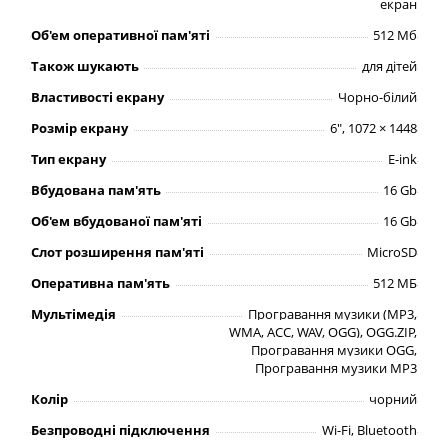
екран
Об'ем оперативної пам'яті
512 Мб
Також шукають
для дітей
Властивості екрану
Чорно-білий
Розмір екрану
6", 1072 × 1448
Тип екрану
E-ink
Вбудована пам'ять
16 Gb
Об'ем вбудованої пам'яті
16 Gb
Слот розширення пам'яті
MicroSD
Оперативна пам'ять
512 МБ
Мультімедія
Програвання музики (MP3,
WMA, ACC, WAV, OGG), OGG.ZIP,
Програвання музики OGG,
Програвання музики MP3
Колір
чорний
Безпроводні підключення
Wi-Fi, Bluetooth