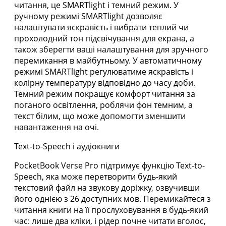
читання, це SMARTlight і темний режим. У
ручному режимі SMARTlight дозволяє
налаштувати яскравість і вибрати теплий чи
прохолодний тон підсвічування для екрана, а
також зберегти ваші налаштування для зручного
перемикання в майбутньому. У автоматичному
режимі SMARTlight регулюватиме яскравість і
колірну температуру відповідно до часу доби.
Темний режим покращує комфорт читання за
поганого освітлення, роблячи фон темним, а
текст білим, що може допомогти зменшити
навантаження на очі.
Text-to-Speech і аудіокниги
PocketBook Verse Pro підтримує функцію Text-to-
Speech, яка може перетворити будь-який
текстовий файл на звукову доріжку, озвучивши
його однією з 26 доступних мов. Перемикайтеся з
читання книги на її прослуховування в будь-який
час: лише два кліки, і рідер почне читати вголос,