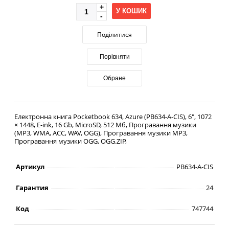
У КОШИК
Поділитися
Порівняти
Обране
Електронна книга Pocketbook 634, Azure (PB634-A-CIS), 6", 1072
× 1448, E-ink, 16 Gb, MicroSD, 512 Мб, Програвання музики
(MP3, WMA, ACC, WAV, OGG), Програвання музики MP3,
Програвання музики OGG, OGG.ZIP,
Артикул
PB634-A-CIS
Гарантия
24
Код
747744