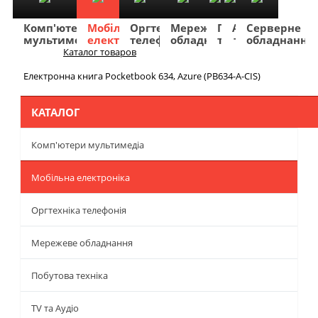
Комп'ютери
Мобільна
Оргтехніка
Мережеве
Побутова
TV
Фото
Авто
Серверне
мультимедіа
електроніка
телефонія
обладнання
техніка
та
та
та
обладнання
Аудіо
відео
навігація
Каталог товаров
Меню
Електронна книга Pocketbook 634, Azure (PB634-A-CIS)
КАТАЛОГ
Комп'ютери мультимедіа
Мобільна електроніка
Оргтехніка телефонія
Мережеве обладнання
Побутова техніка
TV та Аудіо