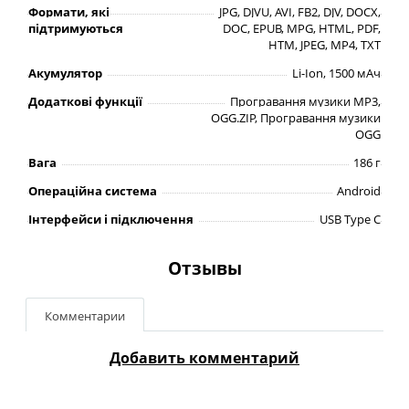
Формати, які
JPG, DJVU, AVI, FB2, DJV, DOCX,
підтримуються
DOC, EPUB, MPG, HTML, PDF,
HTM, JPEG, MP4, TXT
Акумулятор
Li-Ion, 1500 мАч
Додаткові функції
Програвання музики MP3,
OGG.ZIP, Програвання музики
OGG
Вага
186 г
Операційна система
Android
Інтерфейси і підключення
USB Type C
Отзывы
Комментарии
Добавить комментарий