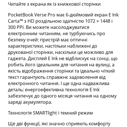
Читайте з екрана як із книжкової сторінки
PocketBook Verse Pro має 6-дюймовий екран E Ink
Carta™ з HD роздільною здатністю 1072 × 1448 і
300 PPI. Ви можете насолоджуватися
електронним читанням, не турбуючись про
безпеку очей: пристрій має оптичні
характеристики, настільки наближені до
друкованої сторінки, наскільки це можливо для
гаджета. Дисплей E Ink не відблискує на сонці, що
робить його ідеальним для читання на вулиці, а
якість відображення сторінки та ідеально чіткий
текст гарантують справжнє задоволення від
електронного читання. І ще одна надважлива
деталь: енергоефективна технологія E Ink
забезпечує до одного місяця читання на одному
заряді акумулятора.
Технологія SMARTlight і темний режим
Ще дві функції, які значно сприяють комфорту