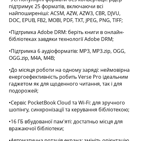
підтримує 25 форматів, включаючи всі
найпоширеніші: ACSM, AZW, AZW3, CBR, DJVU,
DOC, EPUB, FB2, MOBI, PDF, TXT, JPEG, PNG, TIFF;
•Підтримка Adobe DRM: беріть книги в онлайн-
бібліотеках завдяки технології Adobe DRM;
•Підтримка 6 аудіоформатів: MP3, MP3.zip, OGG,
OGG.zip, M4A, M4B;
•До місяця роботи на одному заряді: неймовірна
енергоефективність робить Verse Pro ідеальним
гаджетом як для щоденного читання, так і для
подорожей;
•Сервіс PocketBook Cloud та Wi-Fi: для зручного
шопінгу, синхронізації та керування бібліотекою;
•16 ГБ вбудованої пам'яті: достатньо місця для
вражаючої бібліотеки;
•Автоматична ротація екрана: змініть орієнтацію