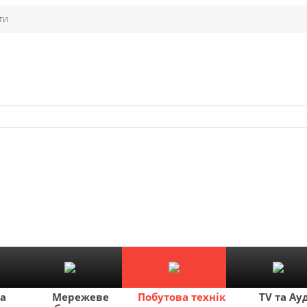
ти
ка
Мережеве
Побутова техніка
TV та Ау