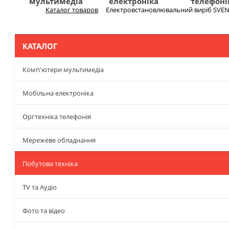
мультимедіа
електроніка
телефоні
Каталог товаров
Електровстановлювальний виріб SVEN 
Меню
КАТАЛОГ
Комп'ютери мультимедіа
Мобільна електроніка
Оргтехніка телефонія
Мережеве обладнання
Побутова техніка
TV та Аудіо
Фото та відео