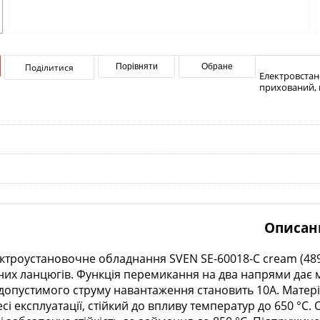
Поділитися
Порівняти
Обране
Електровстан
прихований, п
Описан
ктроустановочне обладнання SVEN SE-60018-C cream (489
них ланцюгів. Функція перемикання на два напрями дає
допустимого струму навантаження становить 10А. Матері
есі експлуатації, стійкий до впливу температур до 650 °С