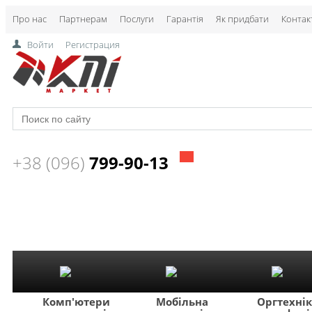
Про нас
Партнерам
Послуги
Гарантія
Як придбати
Контак
Войти
Регистрация
+38 (096)
799-90-13
Комп'ютери
Мобільна
Оргтехні