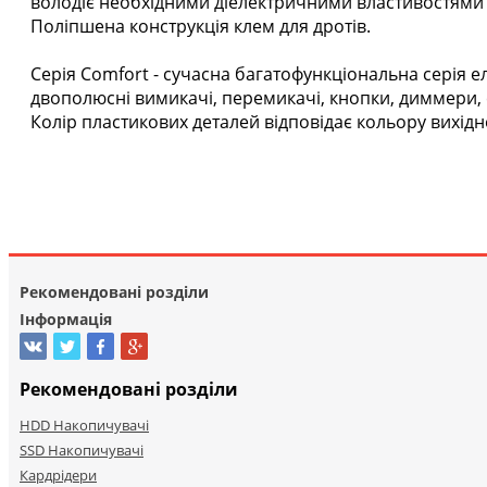
володіє необхідними діелектричними властивостями і 
Поліпшена конструкція клем для дротів.
Серія Comfort - сучасна багатофункціональна серія
двополюсні вимикачі, перемикачі, кнопки, диммери, си
Колір пластикових деталей відповідає кольору вихідн
Рекомендовані розділи
Інформація
Рекомендовані розділи
HDD Накопичувачі
SSD Накопичувачі
Кардрідери