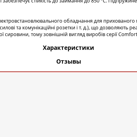
забезпечує стійкість до займання до 850 °С. Підпружине
 електровстановлювального обладнання для прихованого м
лові та комунікаційні розетки і т. д.), що дозволяють ре
ої сировини, тому зовнішній вигляд виробів серії Comfor
Характеристики
Отзывы