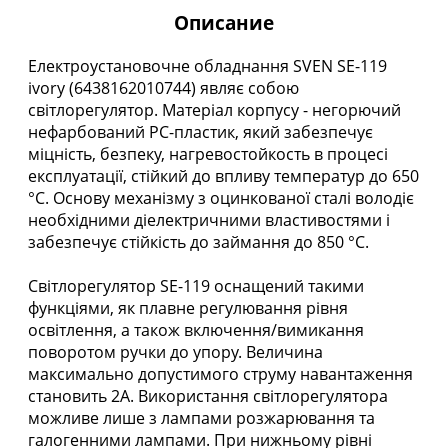
Описание
Електроустановочне обладнання SVEN SE-119
ivory (6438162010744) являє собою
світлорегулятор. Матеріал корпусу - негорючий
нефарбований PC-пластик, який забезпечує
міцність, безпеку, нагревостойкость в процесі
експлуатації, стійкий до впливу температур до 650
°С. Основу механізму з оцинкованої сталі володіє
необхідними діелектричними властивостями і
забезпечує стійкість до займання до 850 °С.
Світлорегулятор SE-119 оснащений такими
функціями, як плавне регулювання рівня
освітлення, а також включення/вимикання
поворотом ручки до упору. Величина
максимально допустимого струму навантаження
становить 2А. Використання світлорегулятора
можливе лише з лампами розжарювання та
галогенними лампами. При нижньому рівні