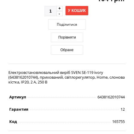
У КОШИК
Поділитися
Порівняти
Обране
Електровстановлювальний виріб SVEN SE-119 ivory
(6438162010744), прихований, світлорегулятор, Home, слонова
кістка, IP20, 2 А, 250 В
Артикул
6438162010744
Гарантия
12
Код
165755