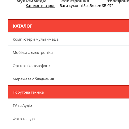
мультимедіа
електроніка
телефоні
Каталог товаров
Ваги кухонні SeaBreeze SB-072
Меню
КАТАЛОГ
Комп'ютери мультимедіа
Мобільна електроніка
Оргтехніка телефонія
Мережеве обладнання
Побутова техніка
TV та Аудіо
Фото та відео