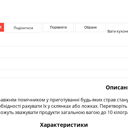
К
Поділитися
Порівняти
Обране
Ваги кухонн
Описан
авжнім помічником у приготуванні будь-яких страв стан
еобхідності рахувати їх у склянках або ложках. Перетворіт
жуть зважувати продукти загальною вагою до 10 кілогра
Характеристики