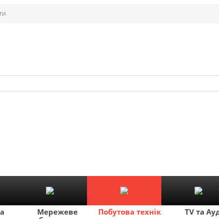
ти
ка
Мережеве
Побутова техніка
TV та Ау