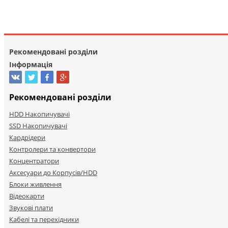
Рекомендовані розділи
Інформація
Рекомендовані розділи
HDD Накопичувачі
SSD Накопичувачі
Кардрідери
Контролери та конвертори
Концентратори
Аксесуари до Корпусів/HDD
Блоки живлення
Відеокарти
Звукові плати
Кабелі та перехідники