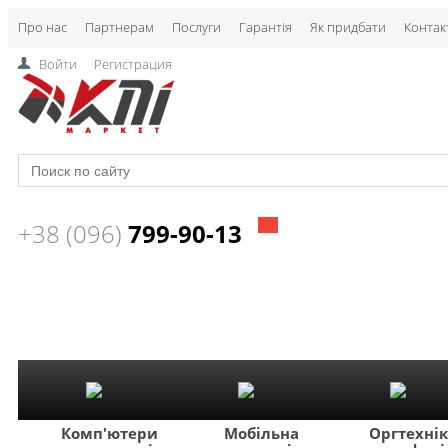
Про нас
Партнерам
Послуги
Гарантія
Як придбати
Контак
Войти
Регистрация
+38 (096)
799-90-13
Комп'ютери
Мобільна
Оргтехні