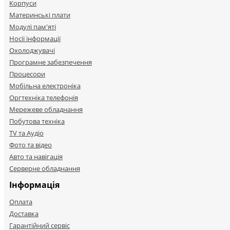
Корпуси
Материнські плати
Модулі пам'яті
Носії інформації
Охолоджувачі
Програмне забезпечення
Процесори
Мобільна електроніка
Оргтехніка телефонія
Мережеве обладнання
Побутова техніка
TV та Аудіо
Фото та відео
Авто та навігація
Серверне обладнання
Інформація
Оплата
Доставка
Гарантійний сервіс