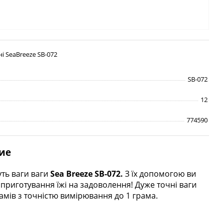
і SeaBreeze SB-072
SB-072
12
774590
ие
уть ваги ваги
Sea Breeze SB-072.
З їх допомогою ви
ь приготування їжі на задоволення! Дуже точні ваги
мів з точністю вимірювання до 1 грама.