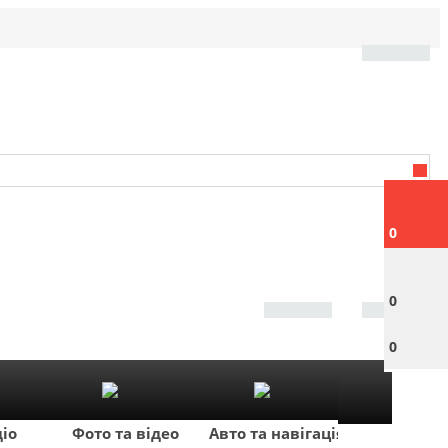
0
0
0
діо
Фото та відео
Авто та навігація