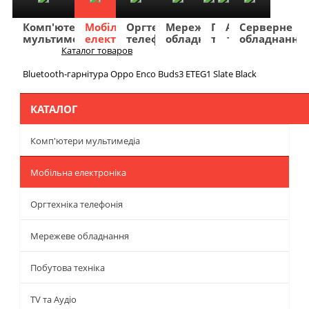
Комп'ютери
Мобільна
Оргтехніка
Мережеве
Побутова
TV
Фото
Авто
Серверне
мультимедіа
електроніка
телефонія
обладнання
техніка
та
та
та
обладнання
Аудіо
відео
навігація
Каталог товаров
Меню
Bluetooth-гарнітура Oppo Enco Buds3 ETEG1 Slate Black
КАТАЛОГ
Комп'ютери мультимедіа
Мобільна електроніка
Оргтехніка телефонія
Мережеве обладнання
Побутова техніка
TV та Аудіо