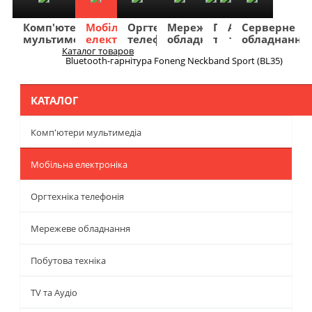
Комп'ютери
Мобільна
Оргтехніка
Мережеве
Побутова
TV
Фото
Авто
Серверне
мультимедіа
електроніка
телефонія
обладнання
техніка
та
та
та
обладнання
Аудіо
відео
навігація
Каталог товаров
Меню
Bluetooth-гарнітура Foneng Neckband Sport (BL35)
КАТАЛОГ
Комп'ютери мультимедіа
Мобільна електроніка
Оргтехніка телефонія
Мережеве обладнання
Побутова техніка
TV та Аудіо