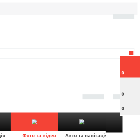
0
0
0
діо
Фото та відео
Авто та навігація