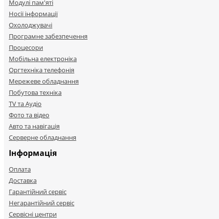
Модулі пам'яті
Носії інформації
Охолоджувачі
Програмне забезпечення
Процесори
Мобільна електроніка
Оргтехніка телефонія
Мережеве обладнання
Побутова техніка
TV та Аудіо
Фото та відео
Авто та навігація
Серверне обладнання
Інформація
Оплата
Доставка
Гарантійний сервіс
Негарантійний сервіс
Сервісні центри