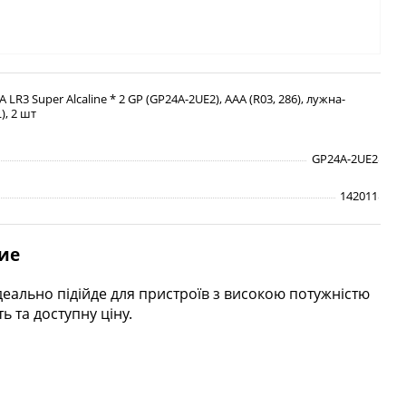
 LR3 Super Alcaline * 2 GP (GP24A-2UE2), AAA (R03, 286), лужна-
), 2 шт
GP24A-2UE2
142011
ие
ідеально підійде для пристроїв з високою потужністю
ь та доступну ціну.