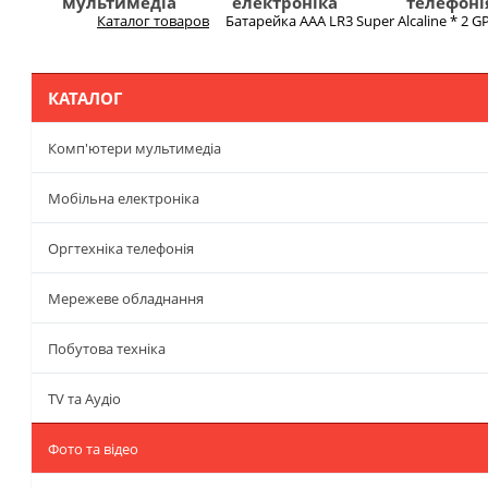
мультимедіа
електроніка
телефоні
Каталог товаров
Батарейка AAA LR3 Super Alcaline * 2 G
Меню
КАТАЛОГ
Комп'ютери мультимедіа
Мобільна електроніка
Оргтехніка телефонія
Мережеве обладнання
Побутова техніка
TV та Аудіо
Фото та відео