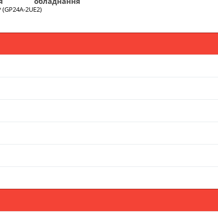
я
обладнання
P (GP24A-2UE2)