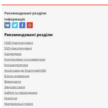
Рекомендовані розділи
Інформація
Рекомендовані розділи
HDD Накопичувачі
SSD Накопичувачі
Кардрідери
Контролери та конвертори
Концентратори
Аксесуари до Корпусів/HDD
Блоки живлення
Відеокарти
Звукові плати
Кабелі та перехідники
Корпуси
Материнські плати