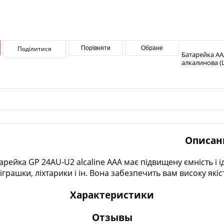
Поділитися
Порівняти
Обране
Батарейка AAA
алкалинова (L
Описан
арейка GP 24AU-U2 alcaline AAA має підвищену ємність і 
рашки, ліхтарики і ін. Вона забезпечить вам високу якіст
Характеристики
Отзывы