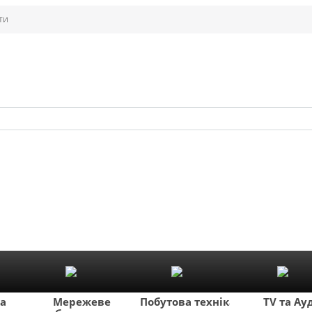
ти
ка
Мережеве
Побутова техніка
TV та Ау