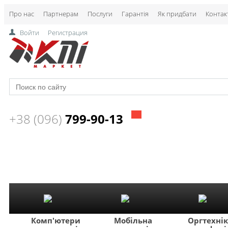
Про нас
Партнерам
Послуги
Гарантія
Як придбати
Контак
Войти
Регистрация
+38 (096)
799-90-13
Комп'ютери
Мобільна
Оргтехні