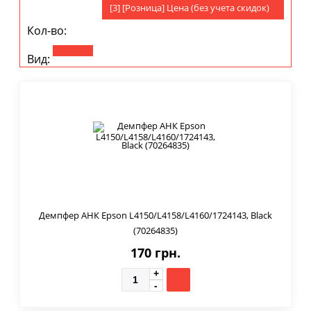
[3] [Розница] Цена (без учета скидок)
Кол-во:
Вид:
Демпфер АНК Epson L4150/L4158/L4160/1724143, Black
(70264835)
170 грн.