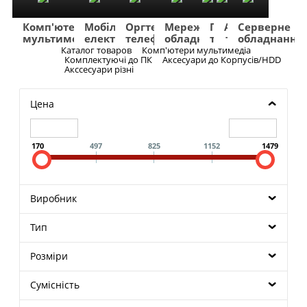
Комп'ютери
Мобільна
Оргтехніка
Мережеве
Побутова
TV
Фото
Авто
Серверне
мультимедіа
електроніка
телефонія
обладнання
техніка
та
та
та
обладнання
Аудіо
відео
навігація
Каталог товаров
Комп'ютери мультимедіа
Меню
Комплектуючі до ПК
Аксесуари до Корпусів/HDD
Акссесуари різні
Цена
170
497
825
1152
1479
Виробник
Тип
Розміри
Сумісність