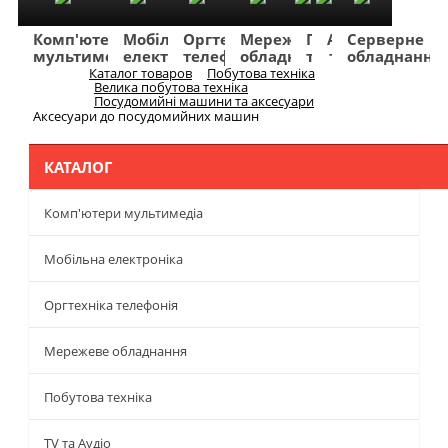
Комп'ютери
Мобільна
Оргтехніка
Мережеве
Побутова
TV
Фото
Авто
Серверне
мультимедіа
електроніка
телефонія
обладнання
техніка
та
та
та
обладнання
Аудіо
відео
навігація
Каталог товаров
Побутова техніка
Меню
Велика побутова техніка
Посудомийні машини та аксесуари
Аксесуари до посудомийних машин
КАТАЛОГ
Комп'ютери мультимедіа
Мобільна електроніка
Оргтехніка телефонія
Мережеве обладнання
Побутова техніка
TV та Аудіо