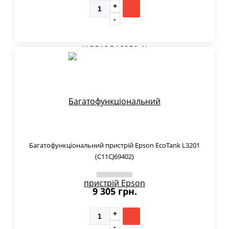
Багатофункціональний пристрій Epson EcoTank L3201
(C11CJ69402)
9 305 грн.