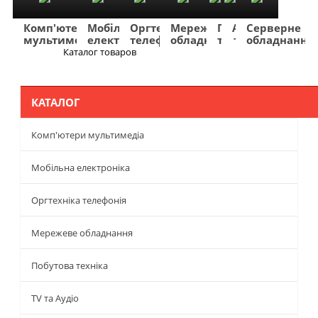
Комп'ютери
Мобільна
Оргтехніка
Мережеве
Побутова
TV
Фото
Авто
Серверне
мультимедіа
електроніка
телефонія
обладнання
техніка
та
та
та
обладнання
Аудіо
відео
навігація
Каталог товаров
Меню
КАТАЛОГ
Комп'ютери мультимедіа
Мобільна електроніка
Оргтехніка телефонія
Мережеве обладнання
Побутова техніка
TV та Аудіо