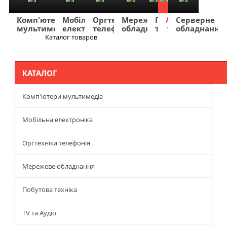
Комп'ютери
Мобільна
Оргтехніка
Мережеве
Побутова
TV
Фото
Авто
Серверне
мультимедіа
електроніка
телефонія
обладнання
техніка
та
та
та
обладнання
Аудіо
відео
навігація
Каталог товаров
Меню
КАТАЛОГ
Комп'ютери мультимедіа
Мобільна електроніка
Оргтехніка телефонія
Мережеве обладнання
Побутова техніка
TV та Аудіо