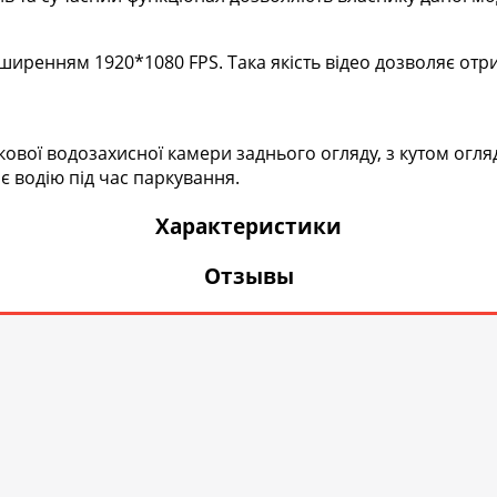
озширенням 1920*1080 FPS. Така якість відео дозволяє о
вої водозахисної камери заднього огляду, з кутом огляду
є водію під час паркування.
Характеристики
Отзывы