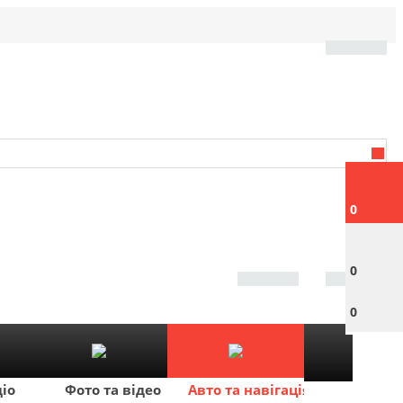
0
0
0
діо
Фото та відео
Авто та навігація