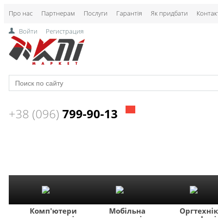
Про нас
Партнерам
Послуги
Гарантія
Як придбати
Контак
Войти
Регистрация
+38 (096)
799-90-13
Комп'ютери
Мобільна
Оргтехні