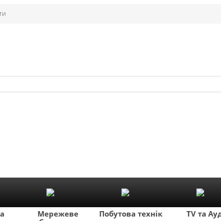
ти
ка
Мережеве
Побутова техніка
TV та Ау