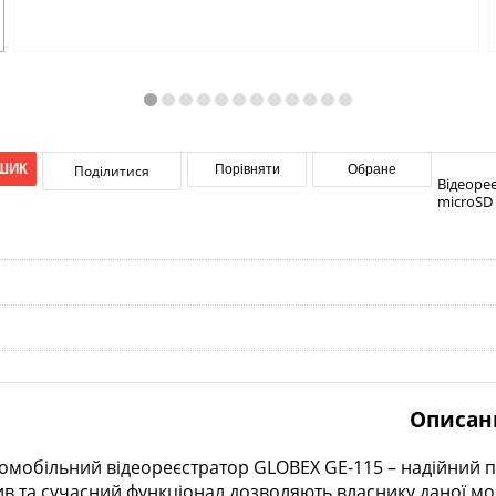
ШИК
Поділитися
Порівняти
Обране
Відеореє
microSD 
Описан
омобільний відеореєстратор GLOBEX GE-115 – надійний по
ктив та сучасний функціонал дозволяють власнику даної м