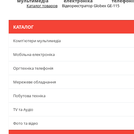
мультимедіа
електроніка
телефоні
Каталог товаров
Відеореєстратор Globex GE-115
Меню
КАТАЛОГ
Комп'ютери мультимедіа
Мобільна електроніка
Оргтехніка телефонія
Мережеве обладнання
Побутова техніка
TV та Аудіо
Фото та відео