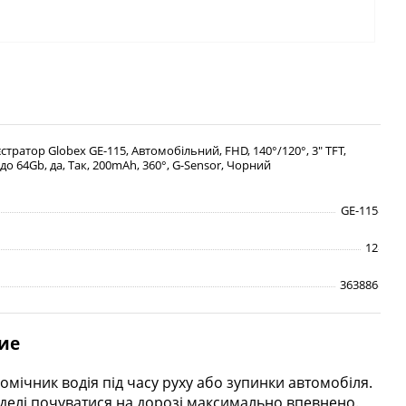
стратор Globex GE-115, Автомобільний, FHD, 140°/120°, 3" TFT,
до 64Gb, да, Так, 200mAh, 360°, G-Sensor, Чорний
GE-115
12
363886
ие
мічник водія під часу руху або зупинки автомобіля.
оделі почуватися на дорозі максимально впевнено.