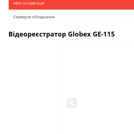
Авто та навігація
Серверне обладнання
Відеореєстратор Globex GE-115
Описание
Отзывы