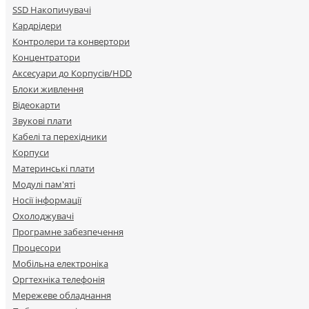
SSD Накопичувачі
Кардрідери
Контролери та конвертори
Концентратори
Аксесуари до Корпусів/HDD
Блоки живлення
Відеокарти
Звукові плати
Кабелі та перехідники
Корпуси
Материнські плати
Модулі пам'яті
Носії інформації
Охолоджувачі
Програмне забезпечення
Процесори
Мобільна електроніка
Оргтехніка телефонія
Мережеве обладнання