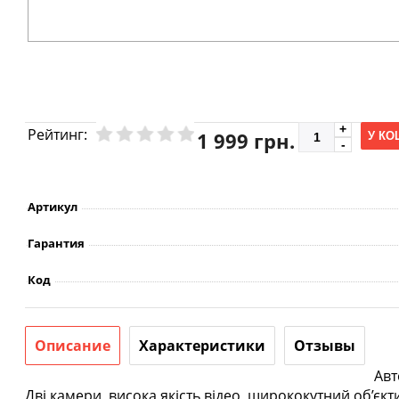
Рейтинг:
1 999 грн.
У КО
Артикул
Гарантия
Код
Описание
Характеристики
Отзывы
Авт
Дві камери, висока якість відео, ширококутний об’є