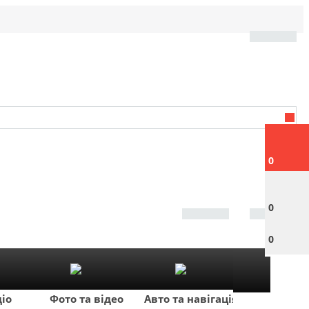
0
0
0
діо
Фото та відео
Авто та навігація