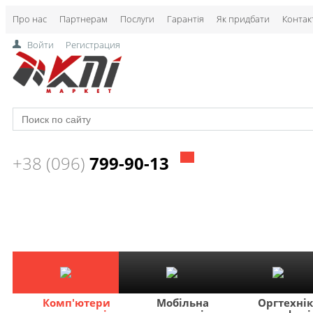
Про нас
Партнерам
Послуги
Гарантія
Як придбати
Контак
Войти
Регистрация
+38 (096)
799-90-13
Комп'ютери
Мобільна
Оргтехні