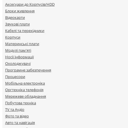
Аксесуари до Корпусів/HDD
Блоки живлення
Відеокарти
Звукові плати
Кабелі та перехідники
Корпуси
Материнські плати
Модулі пам'яті
Носії інформації
Охолоджувачі
Програмне забезпечення
Процесори
Мобільна електроніка
Оргтехніка телефонія
Мережеве обладнання
Побутова техніка
TV та Аудіо
Фото та відео
Авто та навігація