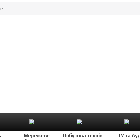
ти
ка
Мережеве
Побутова техніка
TV та Ау