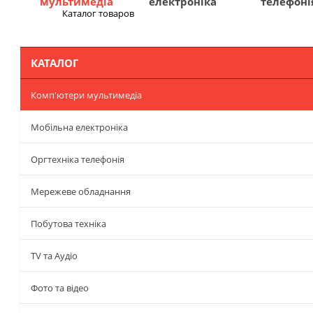
мультимедіа
електроніка
телефоні
Каталог товаров
Меню
КАТАЛОГ
Комп'ютери мультимедіа
Мобільна електроніка
Оргтехніка телефонія
Мережеве обладнання
Побутова техніка
TV та Аудіо
Фото та відео