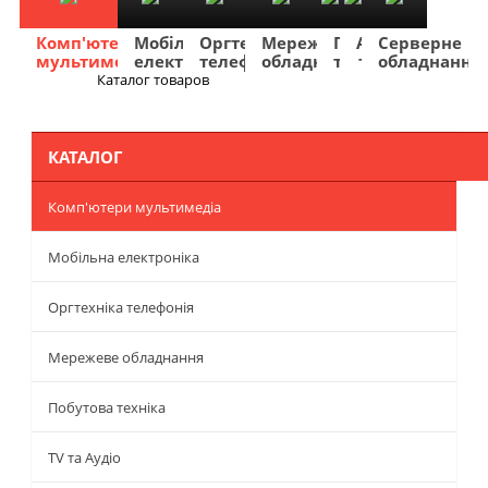
Комп'ютери
Мобільна
Оргтехніка
Мережеве
Побутова
TV
Фото
Авто
Серверне
мультимедіа
електроніка
телефонія
обладнання
техніка
та
та
та
обладнання
Аудіо
відео
навігація
Каталог товаров
Меню
КАТАЛОГ
Комп'ютери мультимедіа
Мобільна електроніка
Оргтехніка телефонія
Мережеве обладнання
Побутова техніка
TV та Аудіо