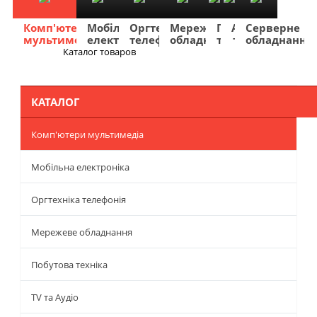
Комп'ютери
Мобільна
Оргтехніка
Мережеве
Побутова
TV
Фото
Авто
Серверне
мультимедіа
електроніка
телефонія
обладнання
техніка
та
та
та
обладнання
Аудіо
відео
навігація
Каталог товаров
Меню
КАТАЛОГ
Комп'ютери мультимедіа
Мобільна електроніка
Оргтехніка телефонія
Мережеве обладнання
Побутова техніка
TV та Аудіо