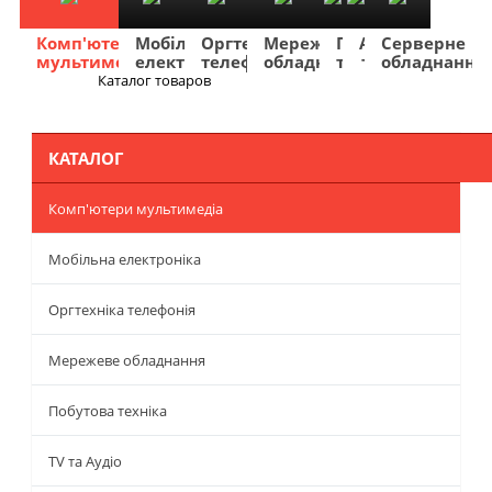
Комп'ютери
Мобільна
Оргтехніка
Мережеве
Побутова
TV
Фото
Авто
Серверне
мультимедіа
електроніка
телефонія
обладнання
техніка
та
та
та
обладнання
Аудіо
відео
навігація
Каталог товаров
Меню
КАТАЛОГ
Комп'ютери мультимедіа
Мобільна електроніка
Оргтехніка телефонія
Мережеве обладнання
Побутова техніка
TV та Аудіо