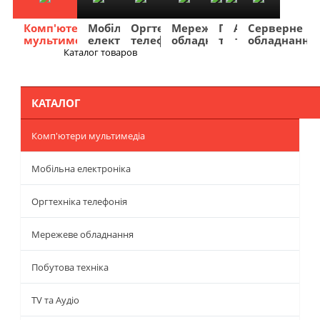
Комп'ютери
Мобільна
Оргтехніка
Мережеве
Побутова
TV
Фото
Авто
Серверне
мультимедіа
електроніка
телефонія
обладнання
техніка
та
та
та
обладнання
Аудіо
відео
навігація
Каталог товаров
Меню
КАТАЛОГ
Комп'ютери мультимедіа
Мобільна електроніка
Оргтехніка телефонія
Мережеве обладнання
Побутова техніка
TV та Аудіо