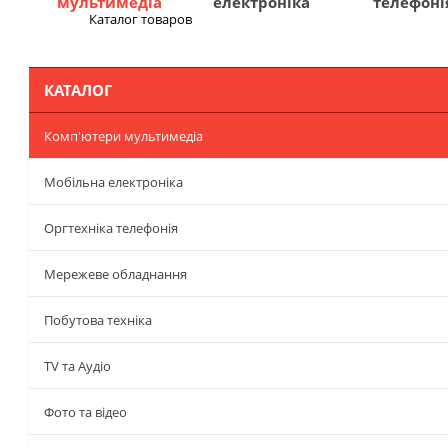
мультимедіа
електроніка
телефоні
Каталог товаров
Меню
КАТАЛОГ
Комп'ютери мультимедіа
Мобільна електроніка
Оргтехніка телефонія
Мережеве обладнання
Побутова техніка
TV та Аудіо
Фото та відео