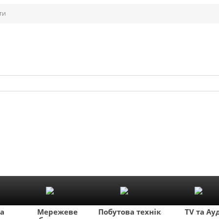
ти
ка
Мережеве
Побутова техніка
TV та Ау