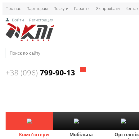
Про нас
Партнерам
Послуги
Гарантія
Як придбати
Контак
Войти
Регистрация
+38 (096)
799-90-13
Комп'ютери
Мобільна
Оргтехні