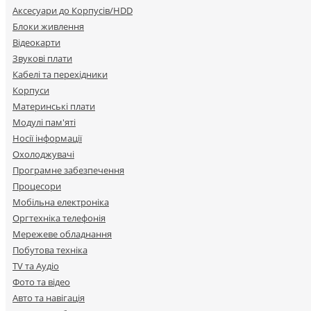
Аксесуари до Корпусів/HDD
Блоки живлення
Відеокарти
Звукові плати
Кабелі та перехідники
Корпуси
Материнські плати
Модулі пам'яті
Носії інформації
Охолоджувачі
Програмне забезпечення
Процесори
Мобільна електроніка
Оргтехніка телефонія
Мережеве обладнання
Побутова техніка
TV та Аудіо
Фото та відео
Авто та навігація