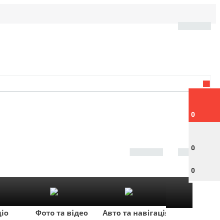
0
0
0
діо
Фото та відео
Авто та навігація