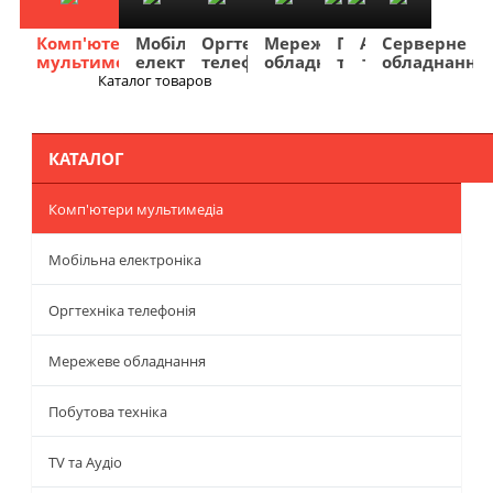
Комп'ютери
Мобільна
Оргтехніка
Мережеве
Побутова
TV
Фото
Авто
Серверне
мультимедіа
електроніка
телефонія
обладнання
техніка
та
та
та
обладнання
Аудіо
відео
навігація
Каталог товаров
Меню
КАТАЛОГ
Комп'ютери мультимедіа
Мобільна електроніка
Оргтехніка телефонія
Мережеве обладнання
Побутова техніка
TV та Аудіо