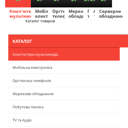
Комп'ютери
Мобільна
Оргтехніка
Мережеве
Побутова
TV
Фото
Авто
Серверне
мультимедіа
електроніка
телефонія
обладнання
техніка
та
та
та
обладнання
Аудіо
відео
навігація
Каталог товаров
Меню
КАТАЛОГ
Комп'ютери мультимедіа
Мобільна електроніка
Оргтехніка телефонія
Мережеве обладнання
Побутова техніка
TV та Аудіо