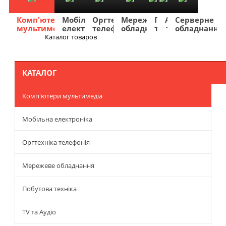
Комп'ютери
Мобільна
Оргтехніка
Мережеве
Побутова
TV
Фото
Авто
Серверне
мультимедіа
електроніка
телефонія
обладнання
техніка
та
та
та
обладнання
Аудіо
відео
навігація
Каталог товаров
Меню
КАТАЛОГ
Комп'ютери мультимедіа
Мобільна електроніка
Оргтехніка телефонія
Мережеве обладнання
Побутова техніка
TV та Аудіо