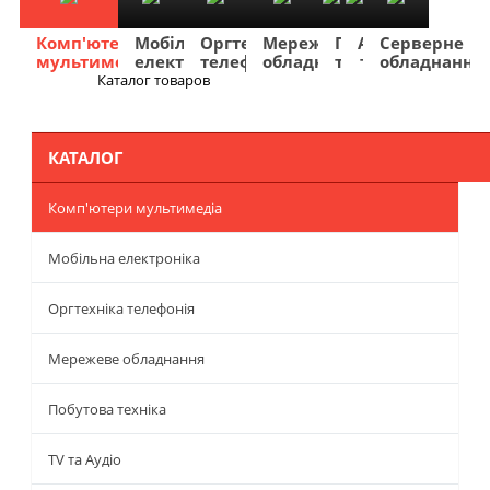
Комп'ютери
Мобільна
Оргтехніка
Мережеве
Побутова
TV
Фото
Авто
Серверне
мультимедіа
електроніка
телефонія
обладнання
техніка
та
та
та
обладнання
Аудіо
відео
навігація
Каталог товаров
Меню
КАТАЛОГ
Комп'ютери мультимедіа
Мобільна електроніка
Оргтехніка телефонія
Мережеве обладнання
Побутова техніка
TV та Аудіо