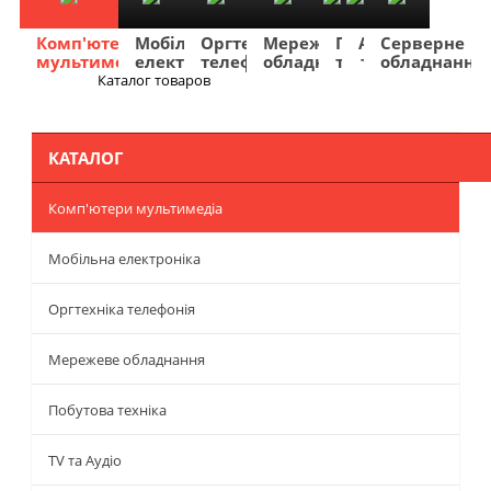
Комп'ютери
Мобільна
Оргтехніка
Мережеве
Побутова
TV
Фото
Авто
Серверне
мультимедіа
електроніка
телефонія
обладнання
техніка
та
та
та
обладнання
Аудіо
відео
навігація
Каталог товаров
Меню
КАТАЛОГ
Комп'ютери мультимедіа
Мобільна електроніка
Оргтехніка телефонія
Мережеве обладнання
Побутова техніка
TV та Аудіо