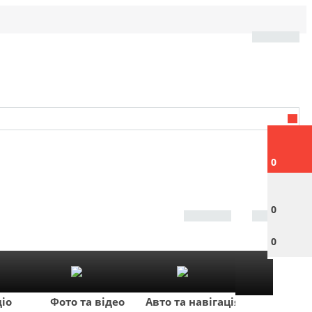
0
0
0
діо
Фото та відео
Авто та навігація