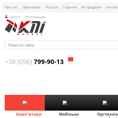
Про нас
Партнерам
Послуги
Гарантія
Як придбати
Контак
Войти
Регистрация
+38 (096)
799-90-13
Комп'ютери
Мобільна
Оргтехні