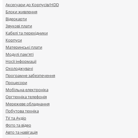
Аксесуари до Корпусів/HDD
Блоки живлення
Відеокарти
Звукові плати
Кабелі та перехідники
Корпуси
Материнські плати
Модулі пам'яті
Носії інформації
Охолоджувачі
Програмне забезпечення
Процесори
Мобільна електроніка
Оргтехніка телефонія
Мережеве обладнання
Побутова техніка
TV та Аудіо
Фото та відео
Авто та навігація