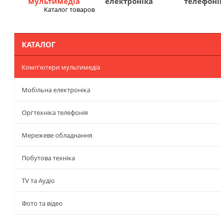
мультимедіа
електроніка
телефоні
Каталог товаров
Меню
КАТАЛОГ
Комп'ютери мультимедіа
Мобільна електроніка
Оргтехніка телефонія
Мережеве обладнання
Побутова техніка
TV та Аудіо
Фото та відео