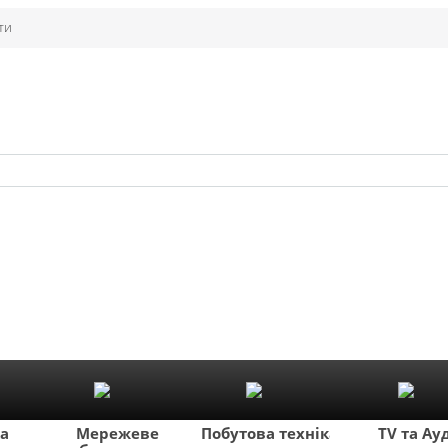
ти
ка
Мережеве
Побутова техніка
TV та Ау