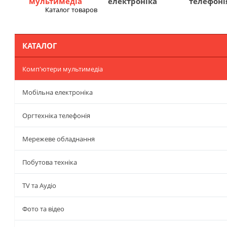
мультимедіа
електроніка
телефоні
Каталог товаров
Меню
КАТАЛОГ
Комп'ютери мультимедіа
Мобільна електроніка
Оргтехніка телефонія
Мережеве обладнання
Побутова техніка
TV та Аудіо
Фото та відео