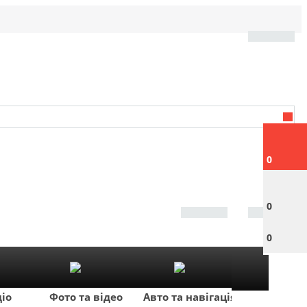
0
0
0
діо
Фото та відео
Авто та навігація