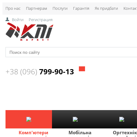
Про нас
Партнерам
Послуги
Гарантія
Як придбати
Контак
Войти
Регистрация
+38 (096)
799-90-13
Комп'ютери
Мобільна
Оргтехні