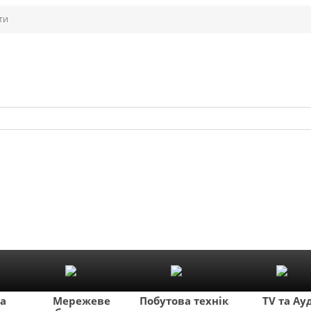
ти
ка
Мережеве
Побутова техніка
TV та Ау