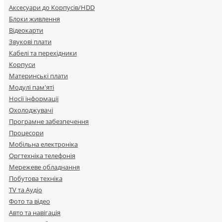
Аксесуари до Корпусів/HDD
Блоки живлення
Відеокарти
Звукові плати
Кабелі та перехідники
Корпуси
Материнські плати
Модулі пам'яті
Носії інформації
Охолоджувачі
Програмне забезпечення
Процесори
Мобільна електроніка
Оргтехніка телефонія
Мережеве обладнання
Побутова техніка
TV та Аудіо
Фото та відео
Авто та навігація