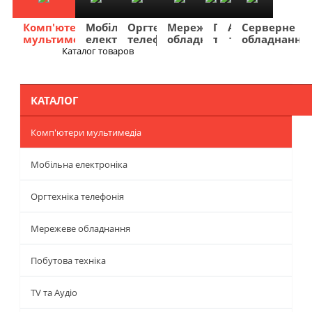
Комп'ютери
Мобільна
Оргтехніка
Мережеве
Побутова
TV
Фото
Авто
Серверне
мультимедіа
електроніка
телефонія
обладнання
техніка
та
та
та
обладнання
Аудіо
відео
навігація
Каталог товаров
Меню
КАТАЛОГ
Комп'ютери мультимедіа
Мобільна електроніка
Оргтехніка телефонія
Мережеве обладнання
Побутова техніка
TV та Аудіо