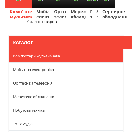
Комп'ютери
Мобільна
Оргтехніка
Мережеве
Побутова
TV
Фото
Авто
Серверне
мультимедіа
електроніка
телефонія
обладнання
техніка
та
та
та
обладнання
Аудіо
відео
навігація
Каталог товаров
Меню
КАТАЛОГ
Комп'ютери мультимедіа
Мобільна електроніка
Оргтехніка телефонія
Мережеве обладнання
Побутова техніка
TV та Аудіо