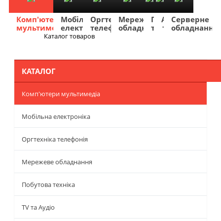
Комп'ютери
Мобільна
Оргтехніка
Мережеве
Побутова
TV
Фото
Авто
Серверне
мультимедіа
електроніка
телефонія
обладнання
техніка
та
та
та
обладнання
Аудіо
відео
навігація
Каталог товаров
Меню
КАТАЛОГ
Комп'ютери мультимедіа
Мобільна електроніка
Оргтехніка телефонія
Мережеве обладнання
Побутова техніка
TV та Аудіо