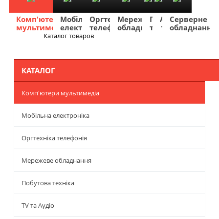
Комп'ютери
Мобільна
Оргтехніка
Мережеве
Побутова
TV
Фото
Авто
Серверне
мультимедіа
електроніка
телефонія
обладнання
техніка
та
та
та
обладнання
Аудіо
відео
навігація
Каталог товаров
Меню
КАТАЛОГ
Комп'ютери мультимедіа
Мобільна електроніка
Оргтехніка телефонія
Мережеве обладнання
Побутова техніка
TV та Аудіо