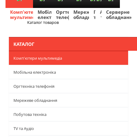
Комп'ютери
Мобільна
Оргтехніка
Мережеве
Побутова
TV
Фото
Авто
Серверне
мультимедіа
електроніка
телефонія
обладнання
техніка
та
та
та
обладнання
Аудіо
відео
навігація
Каталог товаров
Меню
КАТАЛОГ
Комп'ютери мультимедіа
Мобільна електроніка
Оргтехніка телефонія
Мережеве обладнання
Побутова техніка
TV та Аудіо