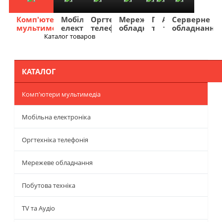
Комп'ютери
Мобільна
Оргтехніка
Мережеве
Побутова
TV
Фото
Авто
Серверне
мультимедіа
електроніка
телефонія
обладнання
техніка
та
та
та
обладнання
Аудіо
відео
навігація
Каталог товаров
Меню
КАТАЛОГ
Комп'ютери мультимедіа
Мобільна електроніка
Оргтехніка телефонія
Мережеве обладнання
Побутова техніка
TV та Аудіо