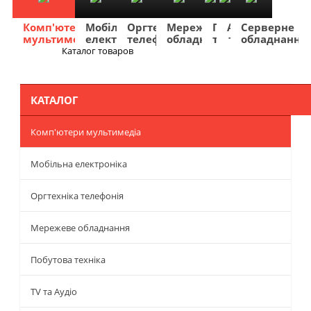
Комп'ютери
Мобільна
Оргтехніка
Мережеве
Побутова
TV
Фото
Авто
Серверне
мультимедіа
електроніка
телефонія
обладнання
техніка
та
та
та
обладнання
Аудіо
відео
навігація
Каталог товаров
Меню
КАТАЛОГ
Комп'ютери мультимедіа
Мобільна електроніка
Оргтехніка телефонія
Мережеве обладнання
Побутова техніка
TV та Аудіо