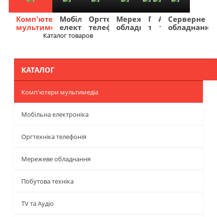
Комп'ютери
Мобільна
Оргтехніка
Мережеве
Побутова
TV
Фото
Авто
Серверне
мультимедіа
електроніка
телефонія
обладнання
техніка
та
та
та
обладнання
Аудіо
відео
навігація
Каталог товаров
Меню
КАТАЛОГ
Комп'ютери мультимедіа
Мобільна електроніка
Оргтехніка телефонія
Мережеве обладнання
Побутова техніка
TV та Аудіо