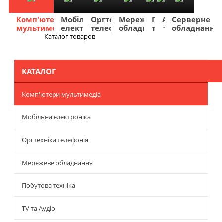
Комп'ютери
Мобільна
Оргтехніка
Мережеве
Побутова
TV
Фото
Авто
Серверне
мультимедіа
електроніка
телефонія
обладнання
техніка
та
та
та
обладнання
Аудіо
відео
навігація
Каталог товаров
Меню
КАТАЛОГ
Комп'ютери мультимедіа
Мобільна електроніка
Оргтехніка телефонія
Мережеве обладнання
Побутова техніка
TV та Аудіо