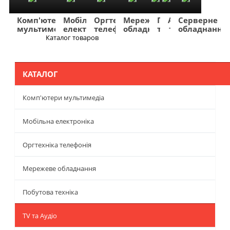
Комп'ютери
Мобільна
Оргтехніка
Мережеве
Побутова
TV
Фото
Авто
Серверне
мультимедіа
електроніка
телефонія
обладнання
техніка
та
та
та
обладнання
Аудіо
відео
навігація
Каталог товаров
Меню
КАТАЛОГ
Комп'ютери мультимедіа
Мобільна електроніка
Оргтехніка телефонія
Мережеве обладнання
Побутова техніка
TV та Аудіо